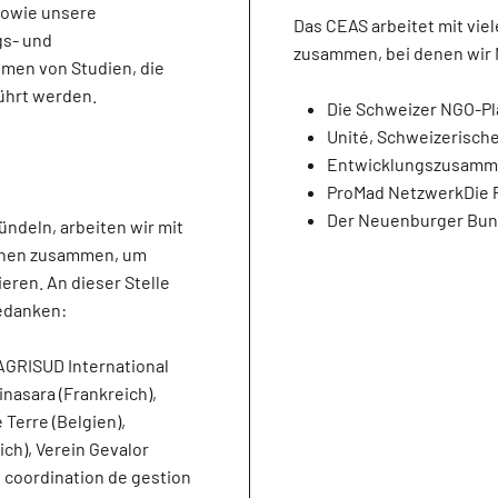
 sowie unsere
Das CEAS arbeitet mit vie
gs- und
zusammen, bei denen wir M
men von Studien, die
ührt werden.
Die Schweizer NGO-Pl
Unité, Schweizerische
Entwicklungszusamm
ProMad NetzwerkDie 
Der Neuenburger Bund
deln, arbeiten wir mit
Innen zusammen, um
eren. An dieser Stelle
edanken:
 AGRISUD International
inasara (Frankreich),
 Terre (Belgien),
ich), Verein Gevalor
de coordination de gestion