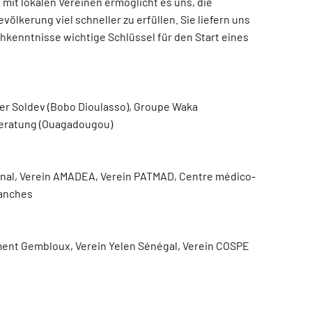
it lokalen Vereinen ermöglicht es uns, die
völkerung viel schneller zu erfüllen. Sie liefern uns
chkenntnisse wichtige Schlüssel für den Start eines
ier Soldev (Bobo Dioulasso), Groupe Waka
Beratung (Ouagadougou)
onal, Verein AMADEA, Verein PATMAD, Centre médico-
lanches
ent Gembloux, Verein Yelen Sénégal, Verein COSPE