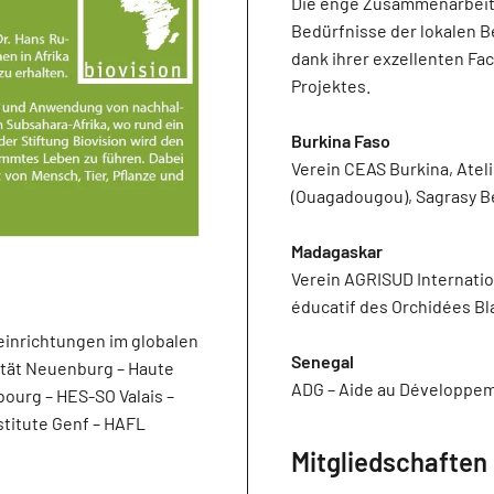
Die enge Zusammenarbeit m
Bedürfnisse der lokalen Be
dank ihrer exzellenten Fa
Projektes.
Burkina Faso
Verein CEAS Burkina, Atel
(Ouagadougou), Sagrasy 
Madagaskar
Verein AGRISUD Internati
éducatif des Orchidées B
einrichtungen im globalen
Senegal
ität Neuenburg – Haute
ADG – Aide au Développem
ourg – HES-SO Valais –
stitute Genf – HAFL
Mitgliedschaften