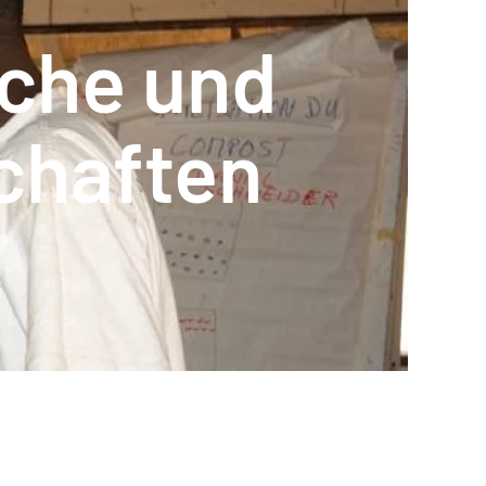
che und
chaften