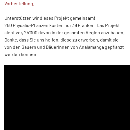
Vorbestellung.
Unterstützen wir dieses Projekt gemeinsam!
250 Physalis-Pflanzen kosten nur 39 Franken. Das Projekt
sieht vor, 25’000 davon in der gesamten Region anzubauen.
Danke, dass Sie uns helfen, diese zu erwerben, damit sie
von den Bauern und BäuerInnen von Analamanga gepflanzt
werden können.